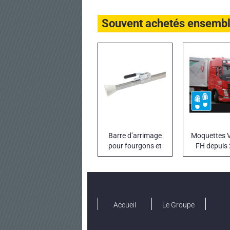
Souvent achetés ensemb
Barre d’arrimage
Moquettes
pour fourgons et
FH depuis
camions
isothermes
Accueil
Le Groupe