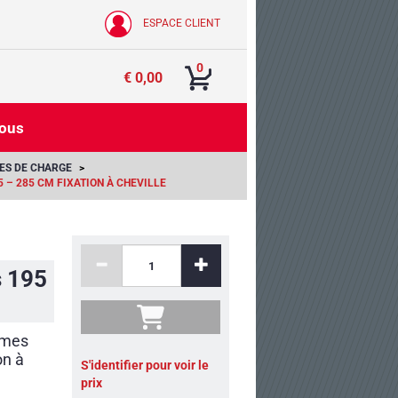
ESPACE CLIENT
0
€ 0,00
nous
ES DE CHARGE
 – 285 CM FIXATION À CHEVILLE
s 195
rmes
on à
S'identifier pour voir le
prix