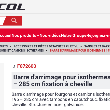
ccueil
Nos produits
Nos vidéos
Notre Groupe
Rejoignez-
DUITS
ACCESSOIRES ET PIÈCES DÉTACHÉES PL ET VL
SANGLES ET BARR
GONS ET CAMIONS ISOTHERMES
BARRE D'ARRIMAGE POUR ISOTHERMES 195
F872600
ID
Barre d'arrimage pour isotherme
– 285 cm fixation à cheville
Barre d'arrimage pour fourgons et camions isothe
195 – 285 cm avec tampons en caoutchouc, fixati
cheville. Structure en acier galvanisé.