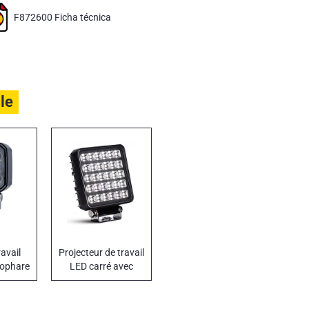
F872600 Ficha técnica
ile
avail
Projecteur de travail
rophare
LED carré avec
pique
interrupteur 24 W
e
12 – 24 V