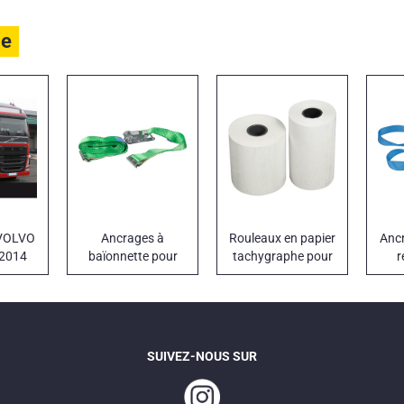
le
 VOLVO
Ancrages à
Rouleaux en papier
Anc
 2014
baïonnette pour
tachygraphe pour
r
isothermes
frigo
SUIVEZ-NOUS SUR