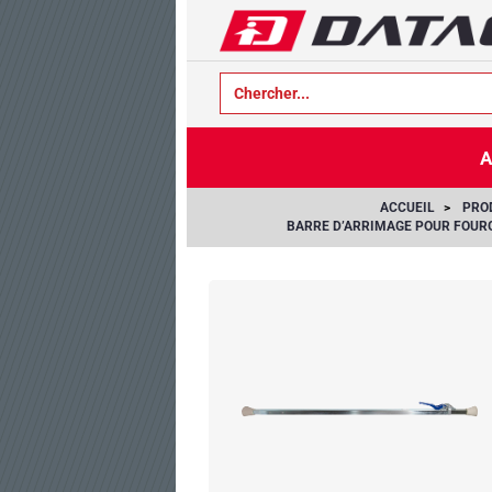
text.skipToContent
text.skipToNavigation
A
ACCUEIL
PRO
BARRE D’ARRIMAGE POUR FOUR