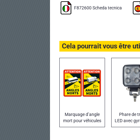
F872600 Scheda tecnica
Cela pourrait vous être ut
Marquage d’angle
Phare de tr
mort pour véhicules
LED avec gy
lourds
strobosco
orang