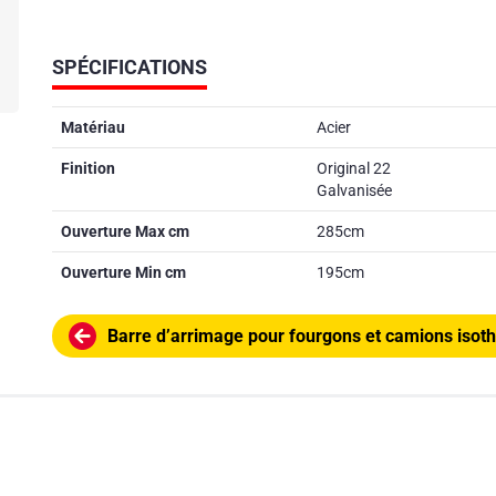
SPÉCIFICATIONS
Matériau
Acier
Finition
Original 22
Galvanisée
Ouverture Max cm
285cm
Ouverture Min cm
195cm
Barre d’arrimage pour fourgons et camions iso