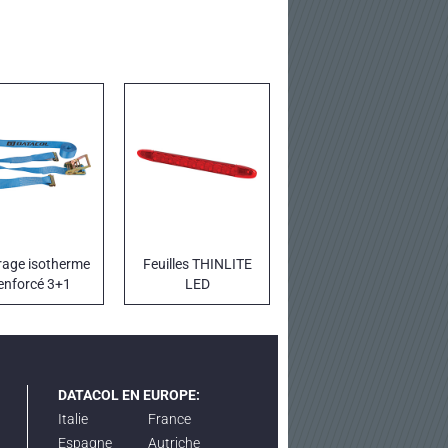
rage isotherme
Feuilles THINLITE
enforcé 3+1
LED
DATACOL EN EUROPE:
Italie
France
Espagne
Autriche