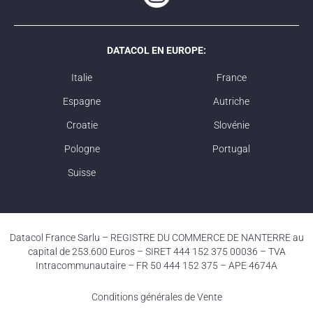
DATACOL EN EUROPE:
Italie
France
Espagne
Autriche
Croatie
Slovénie
Pologne
Portugal
Suisse
Datacol France Sarlu – REGISTRE DU COMMERCE DE NANTERRE au
capital de 253.600 Euros – SIRET 444 152 375 00036 – TVA
Intracommunautaire – FR 50 444 152 375 – APE 4674A
Conditions générales de Vente