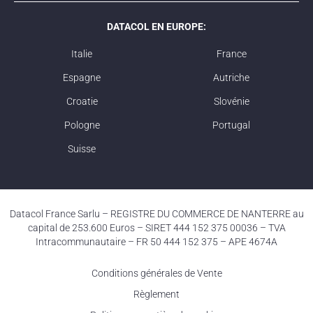
DATACOL EN EUROPE:
Italie
France
Espagne
Autriche
Croatie
Slovénie
Pologne
Portugal
Suisse
Datacol France Sarlu – REGISTRE DU COMMERCE DE NANTERRE au
capital de 253.600 Euros – SIRET 444 152 375 00036 – TVA
Intracommunautaire – FR 50 444 152 375 – APE 4674A
Conditions générales de Vente
Règlement