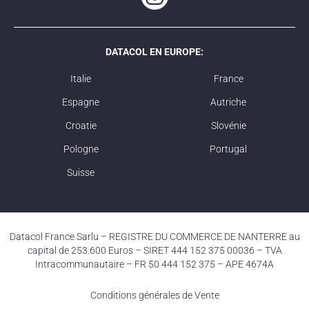
DATACOL EN EUROPE:
Italie
France
Espagne
Autriche
Croatie
Slovénie
Pologne
Portugal
Suisse
Datacol France Sarlu – REGISTRE DU COMMERCE DE NANTERRE au
capital de 253.600 Euros – SIRET 444 152 375 00036 – TVA
Intracommunautaire – FR 50 444 152 375 – APE 4674A
Conditions générales de Vente