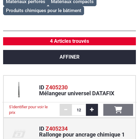
Matériaux perforés
Matériaux compacts
Produits chimiques pour le bâtiment
4 Articles trouvés
AFFINER
ID
Z405230
Mélangeur universel DATAFIX
S'identifier pour voir le
prix
ID
Z405234
Rallonge pour ancrage chimique 1