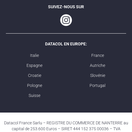
SUIVEZ-NOUS SUR
DATACOL EN EUROPE:
Italie
France
Espagne
Autriche
Croatie
Slovénie
Pologne
Portugal
Suisse
Datacol France Sarlu – REGISTRE DU COMMERCE DE NANTERRE au
capital de 253.600 Euros – SIRET 444 152 375 00036 – TVA