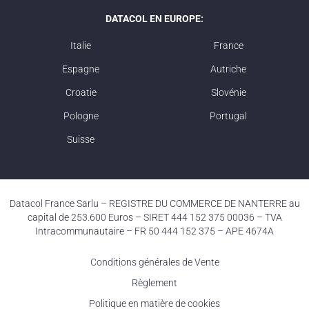
DATACOL EN EUROPE:
Italie
France
Espagne
Autriche
Croatie
Slovénie
Pologne
Portugal
Suisse
Datacol France Sarlu – REGISTRE DU COMMERCE DE NANTERRE au
capital de 253.600 Euros – SIRET 444 152 375 00036 – TVA
Intracommunautaire – FR 50 444 152 375 – APE 4674A
Conditions générales de Vente
Règlement
Politique en matière de cookies