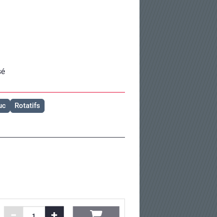
sé
uc
Rotatifs