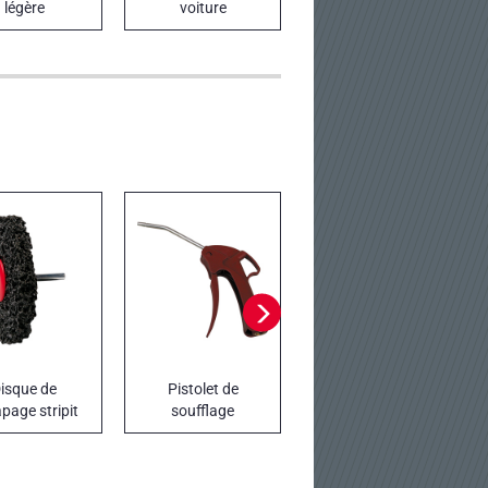
légère
voiture
isque de
Pistolet de
Diverses petites
page stripit
soufflage
pièces ALFA
ROMEO - FIAT -
JEEP - LANCIA