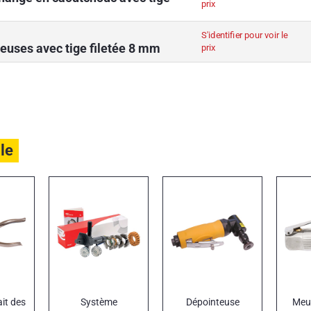
prix
S'identifier pour voir le
euses avec tige filetée 8 mm
prix
ile
ait des
Système
Dépointeuse
Meul