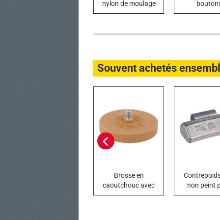
nylon de moulage
bouton
Souvent achetés ensemb
Brosse en
Contrepoids
caoutchouc avec
non peint 
tige filetée M8
jantes en 