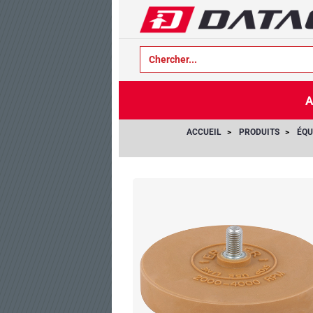
text.skipToContent
text.skipToNavigation
A
ACCUEIL
PRODUITS
ÉQU