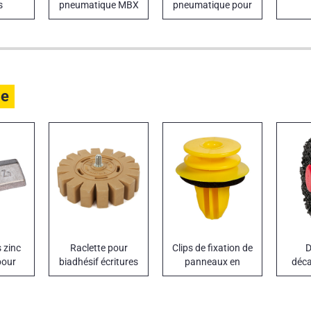
s
pneumatique MBX
pneumatique pour
cordons laser
le
 zinc
Raclette pour
Clips de fixation de
D
pour
biadhésif écritures
panneaux en
déca
fer
collant
plastique BMW -
MINI - MERCEDES -
SMART