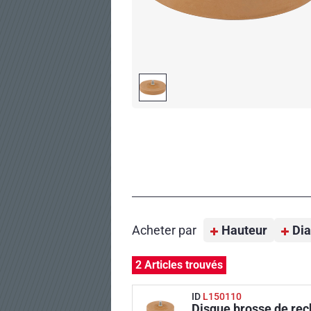
Acheter par
Hauteur
Dia
2 Articles trouvés
ID
L150110
Disque brosse de rec