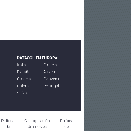
DATACOL EN EUROPA:
Italia
Francia
España
Austria
Croacia
Eslovenia
Polonia
Portugal
Suiza
Política
Configuración
Política
de
de cookies
de