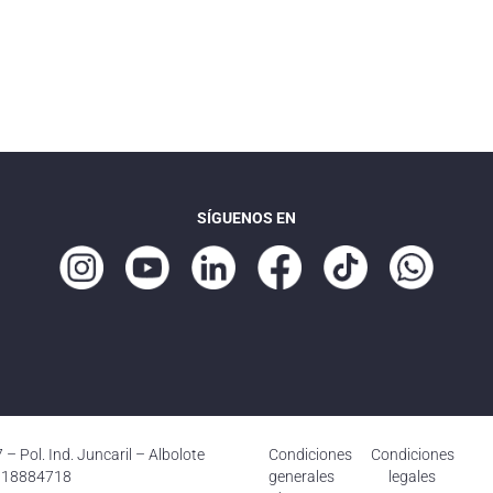
SÍGUENOS EN
– Pol. Ind. Juncaril – Albolote
Condiciones
Condiciones
 B18884718
generales
legales