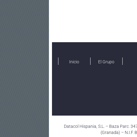
Inicio
El Grupo
Datacol Hispania, S.L. – Baza Parc. 347 
(Granada) – N.I.F.