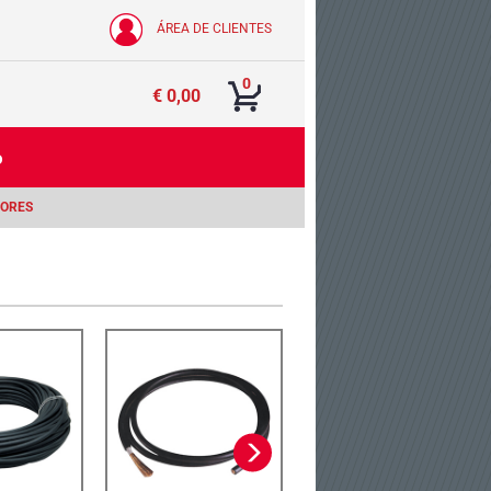
ÁREA DE CLIENTES
0
€ 0,00
o
DORES