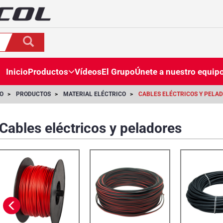
Inicio
Productos
Vídeos
El Grupo
Únete a nuestro equip
IO
PRODUCTOS
MATERIAL ELÉCTRICO
CABLES ELÉCTRICOS Y PELA
Cables eléctricos y peladores