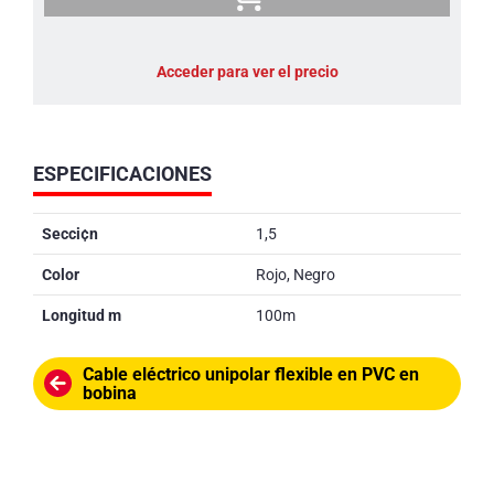
Acceder para ver el precio
ESPECIFICACIONES
Secci¢n
1,5
Color
Rojo, Negro
Longitud m
100m
Cable eléctrico unipolar flexible en PVC en
bobina