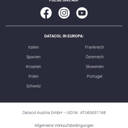
FOLGE UNS AUF
DATACOL IN EUROPA:
Italien
Frankreich
Spanien
Österreich
Kroatien
Slowenien
Polen
Portugal
Schweiz
Datacol Austria GmbH – UID Nr.: ATU65631168
Allgemeine Verkaufsbedingungen