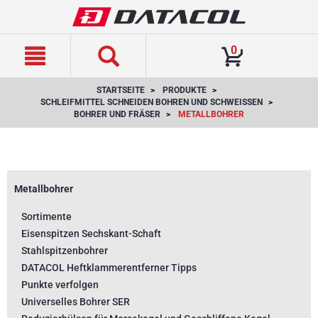
text.skipToContent
text.skipToNavigation
0
STARTSEITE
PRODUKTE
SCHLEIFMITTEL SCHNEIDEN BOHREN UND SCHWEISSEN
BOHRER UND FRÄSER
METALLBOHRER
Metallbohrer
Sortimente
Eisenspitzen Sechskant-Schaft
Stahlspitzenbohrer
DATACOL Heftklammerentferner Tipps
Punkte verfolgen
Universelles Bohrer SER