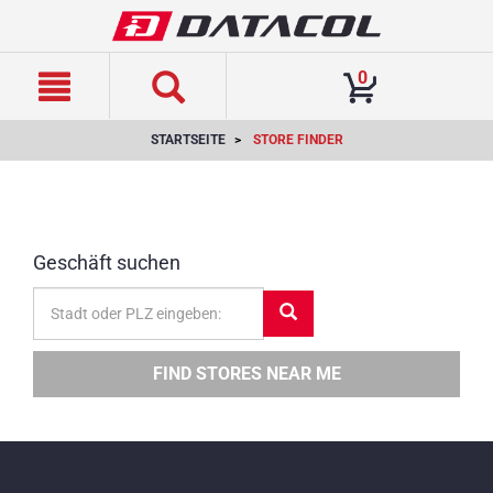
text.skipToContent
text.skipToNavigation
0
STARTSEITE
STORE FINDER
Geschäft suchen
POSTCODE
/
TOWN
FIND STORES NEAR ME