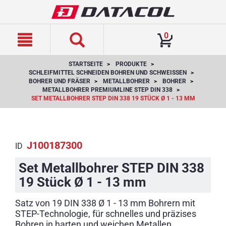
text.skipToContent
text.skipToNavigation
0
STARTSEITE
PRODUKTE
SCHLEIFMITTEL SCHNEIDEN BOHREN UND SCHWEISSEN
BOHRER UND FRÄSER
METALLBOHRER
BOHRER
METALLBOHRER PREMIUMLINE STEP DIN 338
SET METALLBOHRER STEP DIN 338 19 STÜCK Ø 1 - 13 MM
J100187300
ID
Set Metallbohrer STEP DIN 338
19 Stück Ø 1 - 13 mm
Satz von 19 DIN 338 Ø 1 - 13 mm Bohrern mit
STEP-Technologie, für schnelles und präzises
Bohren in harten und weichen Metallen.