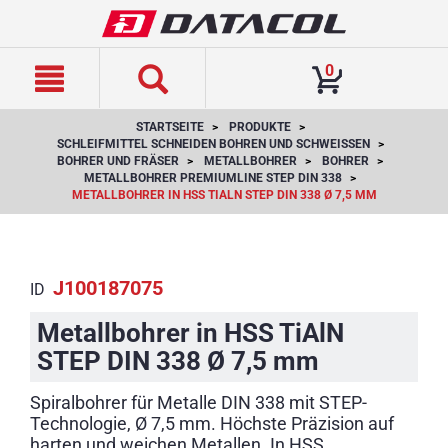
text.skipToContent
text.skipToNavigation
0
STARTSEITE
PRODUKTE
SCHLEIFMITTEL SCHNEIDEN BOHREN UND SCHWEISSEN
BOHRER UND FRÄSER
METALLBOHRER
BOHRER
METALLBOHRER PREMIUMLINE STEP DIN 338
METALLBOHRER IN HSS TIALN STEP DIN 338 Ø 7,5 MM
J100187075
ID
Metallbohrer in HSS TiAlN
STEP DIN 338 Ø 7,5 mm
Spiralbohrer für Metalle DIN 338 mit STEP-
Technologie, Ø 7,5 mm. Höchste Präzision auf
harten und weichen Metallen. In HSS,