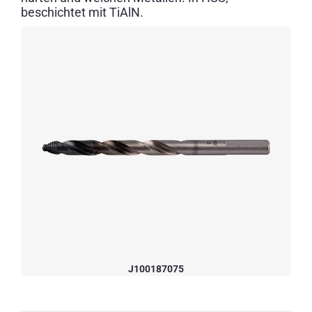
beschichtet mit TiAlN.
J100187075