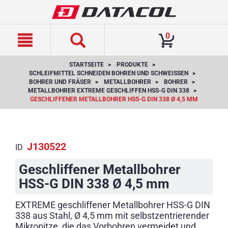
text.skipToContent
text.skipToNavigation
0
STARTSEITE
PRODUKTE
SCHLEIFMITTEL SCHNEIDEN BOHREN UND SCHWEISSEN
BOHRER UND FRÄSER
METALLBOHRER
BOHRER
METALLBOHRER EXTREME GESCHLIFFEN HSS-G DIN 338
GESCHLIFFENER METALLBOHRER HSS-G DIN 338 Ø 4,5 MM
J130522
ID
Geschliffener Metallbohrer
HSS-G DIN 338 Ø 4,5 mm
EXTREME geschliffener Metallbohrer HSS-G DIN
338 aus Stahl, Ø 4,5 mm mit selbstzentrierender
Mikropitze, die das Vorbohren vermeidet und