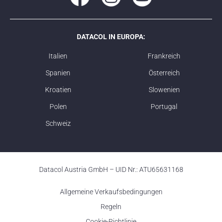
DATACOL IN EUROPA:
Italien
Frankreich
Spanien
Österreich
Kroatien
Slowenien
Polen
Portugal
Schweiz
Datacol Austria GmbH – UID Nr.: ATU65631168
Allgemeine Verkaufsbedingungen
Regeln
Cookie-Richtlinie