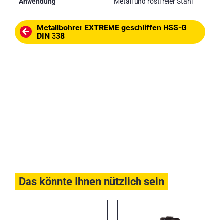
Anwendung
Metall und rostfreier Stahl
Metallbohrer EXTREME geschliffen HSS-G
DIN 338
Das könnte Ihnen nützlich sein