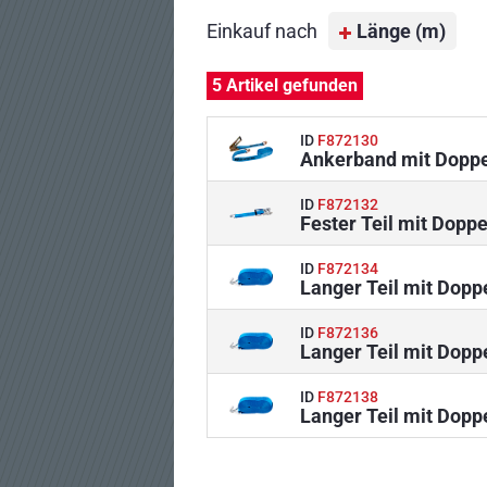
Einkauf nach
Länge (m)
5 Artikel gefunden
ID
F872130
Ankerband mit Doppe
ID
F872132
Fester Teil mit Dopp
ID
F872134
Langer Teil mit Dop
ID
F872136
Langer Teil mit Dop
ID
F872138
Langer Teil mit Dop