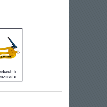
erband mit
onomischer
che ERGO II