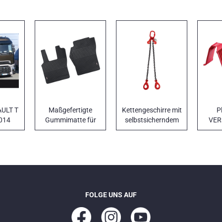
AULT T
Maßgefertigte
Kettengeschirre mit
P
014
Gummimatte für
selbstsicherndem
VER
LKW ULTRA-FIT
Haken und
Verkürzungshaken
FOLGE UNS AUF