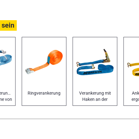
 sein
erungen
Ringverankerung
Verankerung mit
Ank
me von
Haken an der
erg
ern
Bordwand,
Rats
doppeltes 50 mm
breites Band