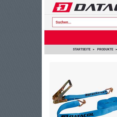
text.skipToContent
text.skipToNavigation
STARTSEITE
PRODUKTE