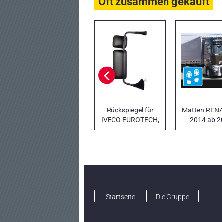
Oft zusammen gekauft
Rückspiegel für
Matten REN
IVECO EUROTECH,
2014 ab 2
EUROSTAR,
STRALIS Modelle
Typ DONNELLY
Startseite
Die Gruppe