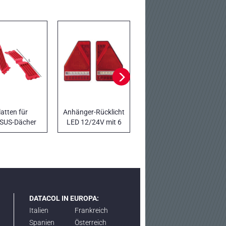
latten für
Anhänger-Rücklicht
Verankerung mit
SUS-Dächer
LED 12/24V mit 6
Haken an der
Funktionen
Bordwand,
doppeltes 50 mm
breites Band
DATACOL IN EUROPA:
Italien
Frankreich
Spanien
Österreich