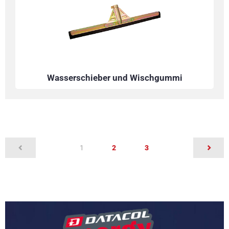
Wasserschieber und Wischgummi
(current)
1
2
3