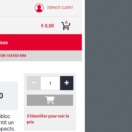
ESPACE CLIENT
0
€ 0,00
nous
TION 16X450 MM
0
obloc
S'identifier pour voir le
tit un
prix
mpacts.