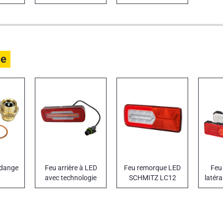
17 mm
le
idange
Feu arrière à LED
Feu remorque LED
Feu
avec technologie
SCHMITZ LC12
latér
GLOWING BODY
V 