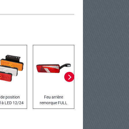
 de position
Feu arrière
Projecteurs de
al à LED 12/24
remorque FULL
travail à LED série
30TH YEAR
LED 75 LED
EDGE
DATACOL