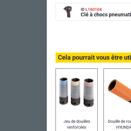
ID
L160104
Clé à chocs pneumati
Cela pourrait vous être ut
Jeu de douilles
Douille de ro
renforcées
HYUNDA