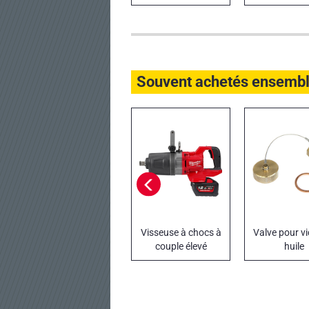
Souvent achetés ensemb
Visseuse à chocs à
Valve pour v
couple élevé
huile
raccord 1˝ F M18
FUEL One-Key