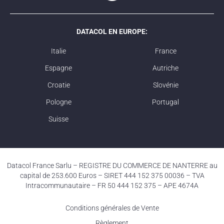
DATACOL EN EUROPE:
Italie
France
Espagne
Autriche
Croatie
Slovénie
Pologne
Portugal
Suisse
Datacol France Sarlu – REGISTRE DU COMMERCE DE NANTERRE au
capital de 253.600 Euros – SIRET 444 152 375 00036 – TVA
Intracommunautaire – FR 50 444 152 375 – APE 4674A
Conditions générales de Vente
Règlement