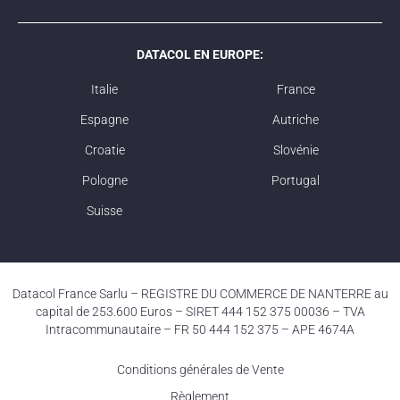
DATACOL EN EUROPE:
Italie
France
Espagne
Autriche
Croatie
Slovénie
Pologne
Portugal
Suisse
Datacol France Sarlu – REGISTRE DU COMMERCE DE NANTERRE au
capital de 253.600 Euros – SIRET 444 152 375 00036 – TVA
Intracommunautaire – FR 50 444 152 375 – APE 4674A
Conditions générales de Vente
Règlement