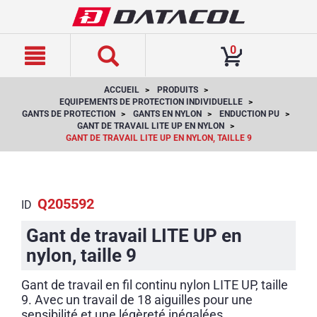
text.skipToContent
text.skipToNavigation
0
ACCUEIL
PRODUITS
EQUIPEMENTS DE PROTECTION INDIVIDUELLE
GANTS DE PROTECTION
GANTS EN NYLON
ENDUCTION PU
GANT DE TRAVAIL LITE UP EN NYLON
GANT DE TRAVAIL LITE UP EN NYLON, TAILLE 9
Q205592
ID
Gant de travail LITE UP en
nylon, taille 9
Gant de travail en fil continu nylon LITE UP, taille
9. Avec un travail de 18 aiguilles pour une
sensibilité et une légèreté inégalées.