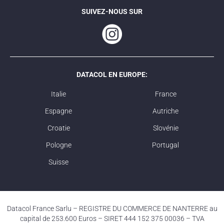
SUIVEZ-NOUS SUR
DATACOL EN EUROPE:
Italie
France
Espagne
Autriche
Croatie
Slovénie
Pologne
Portugal
Suisse
Datacol France Sarlu – REGISTRE DU COMMERCE DE NANTERRE au
capital de 253.600 Euros – SIRET 444 152 375 00036 – TVA