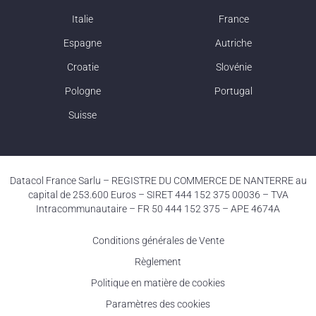
Italie
France
Espagne
Autriche
Croatie
Slovénie
Pologne
Portugal
Suisse
Datacol France Sarlu – REGISTRE DU COMMERCE DE NANTERRE au
capital de 253.600 Euros – SIRET 444 152 375 00036 – TVA
Intracommunautaire – FR 50 444 152 375 – APE 4674A
Conditions générales de Vente
Règlement
Politique en matière de cookies
Paramètres des cookies