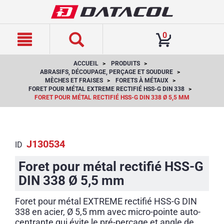
text.skipToContent
text.skipToNavigation
0
ACCUEIL
PRODUITS
ABRASIFS, DÉCOUPAGE, PERÇAGE ET SOUDURE
MÈCHES ET FRAISES
FORETS À MÉTAUX
FORET POUR MÉTAL EXTREME RECTIFIÉ HSS-G DIN 338
FORET POUR MÉTAL RECTIFIÉ HSS-G DIN 338 Ø 5,5 MM
J130534
ID
Foret pour métal rectifié HSS-G
DIN 338 Ø 5,5 mm
Foret pour métal EXTREME rectifié HSS-G DIN
338 en acier, Ø 5,5 mm avec micro-pointe auto-
centrante qui évite le pré-perçage et angle de