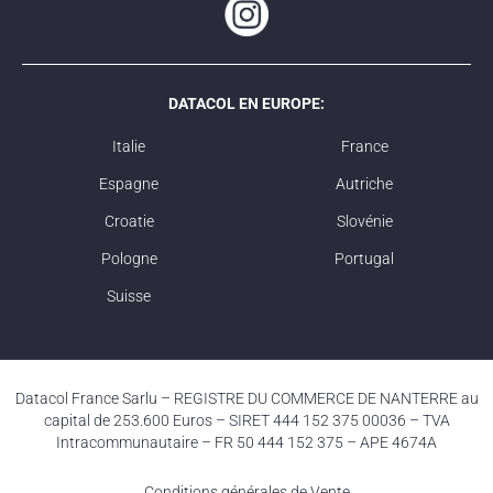
DATACOL EN EUROPE:
Italie
France
Espagne
Autriche
Croatie
Slovénie
Pologne
Portugal
Suisse
Datacol France Sarlu – REGISTRE DU COMMERCE DE NANTERRE au
capital de 253.600 Euros – SIRET 444 152 375 00036 – TVA
Intracommunautaire – FR 50 444 152 375 – APE 4674A
Conditions générales de Vente