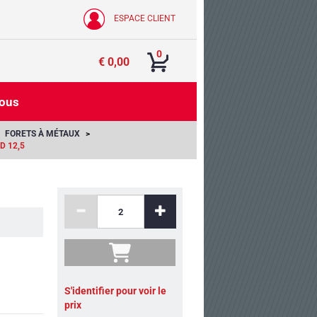
ESPACE CLIENT
0
€ 0,00
nous
FORETS À MÉTAUX
D 12,5
S'identifier pour voir le
prix