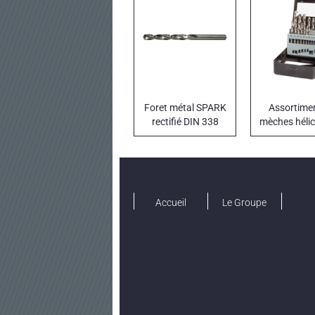
Foret métal SPARK
Assortime
rectifié DIN 338
mèches héli
dans une bo
métal
Accueil
Le Groupe