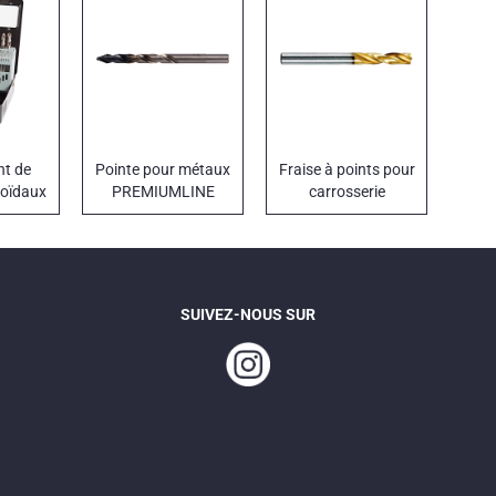
nt de
Pointe pour métaux
Fraise à points pour
coïdaux
PREMIUMLINE
carrosserie
îte en
STEP DIN 338
PREMIUM ZENITH
SUIVEZ-NOUS SUR