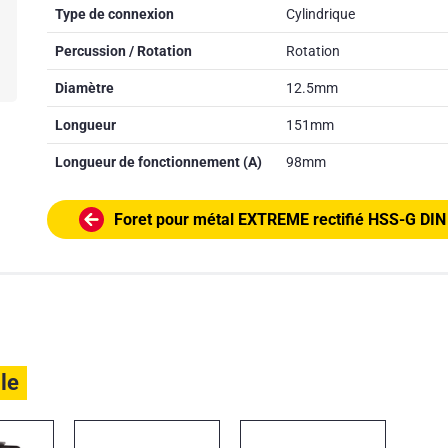
Type de connexion
Cylindrique
Percussion / Rotation
Rotation
Diamètre
12.5mm
Longueur
151mm
Longueur de fonctionnement (A)
98mm
Foret pour métal EXTREME rectifié HSS-G DIN
ile