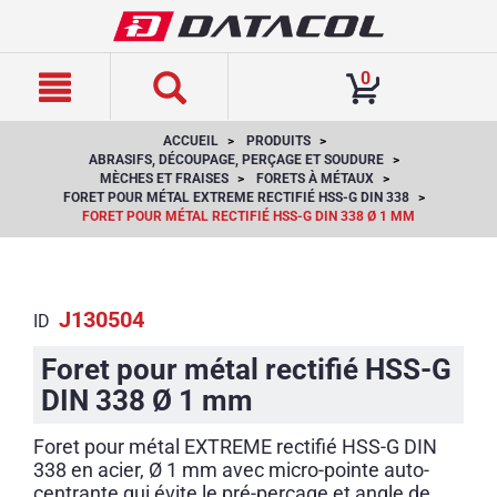
text.skipToContent
text.skipToNavigation
0
ACCUEIL
PRODUITS
ABRASIFS, DÉCOUPAGE, PERÇAGE ET SOUDURE
MÈCHES ET FRAISES
FORETS À MÉTAUX
FORET POUR MÉTAL EXTREME RECTIFIÉ HSS-G DIN 338
FORET POUR MÉTAL RECTIFIÉ HSS-G DIN 338 Ø 1 MM
J130504
ID
Foret pour métal rectifié HSS-G
DIN 338 Ø 1 mm
Foret pour métal EXTREME rectifié HSS-G DIN
338 en acier, Ø 1 mm avec micro-pointe auto-
centrante qui évite le pré-perçage et angle de