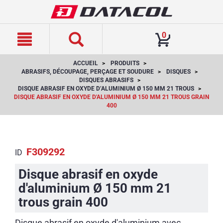
text.skipToContent
text.skipToNavigation
0
ACCUEIL
PRODUITS
ABRASIFS, DÉCOUPAGE, PERÇAGE ET SOUDURE
DISQUES
DISQUES ABRASIFS
DISQUE ABRASIF EN OXYDE D’ALUMINIUM Ø 150 MM 21 TROUS
DISQUE ABRASIF EN OXYDE D'ALUMINIUM Ø 150 MM 21 TROUS GRAIN
400
F309292
ID
Disque abrasif en oxyde
d'aluminium Ø 150 mm 21
trous grain 400
Disque abrasif en oxyde d'aluminium avec