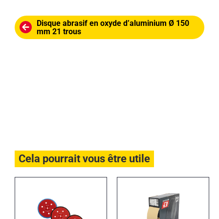
Disque abrasif en oxyde d’aluminium Ø 150
mm 21 trous
Cela pourrait vous être utile