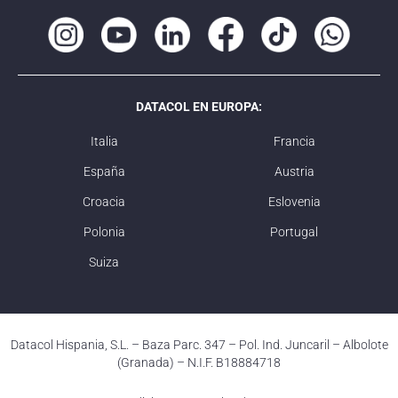
DATACOL EN EUROPA:
Italia
Francia
España
Austria
Croacia
Eslovenia
Polonia
Portugal
Suiza
Datacol Hispania, S.L. – Baza Parc. 347 – Pol. Ind. Juncaril – Albolote
(Granada) – N.I.F. B18884718