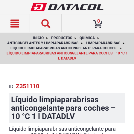
text.skipToContent
text.skipToNavigation
0
INICIO
PRODUCTOS
QUÍMICA
ANTICONGELANTES Y LIMPIAPARABRISAS
LIMPIAPARABRISAS
LÍQUIDO LIMPIAPARABRISAS ANTICONGELANTE PARA COCHES.
LÍQUIDO LIMPIAPARABRISAS ANTICONGELANTE PARA COCHES –10 °C 1
L DATADLV
Z351110
ID
Líquido limpiaparabrisas
anticongelante para coches –
10 °C 1 l DATADLV
Líquido limpiaparabrisas anticongelante para