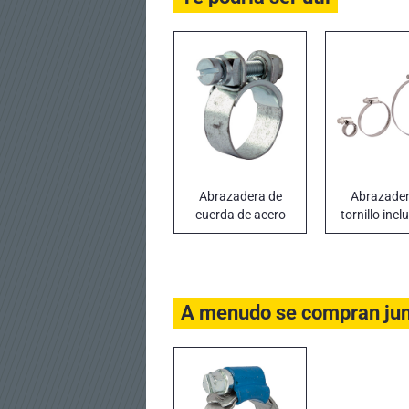
Abrazadera de
Abrazader
cuerda de acero
tornillo inc
galvanizado
acero de 
estándar
INOX A2 AI
A menudo se compran ju