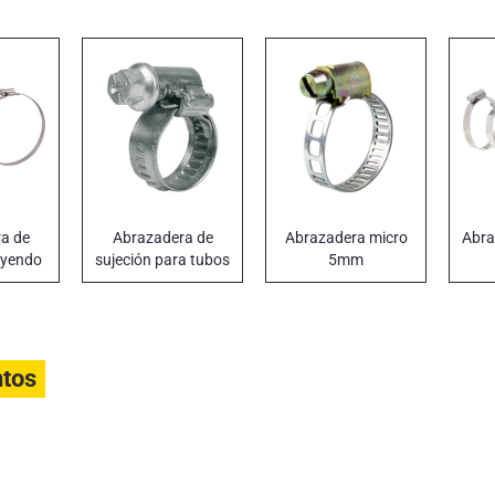
a de
Abrazadera de
Abrazadera micro
Abra
luyendo
sujeción para tubos
5mm
9 mm
anchos 7,5 – 9 mm
ga
SI 304
NORMA TORRO
ba
ntos