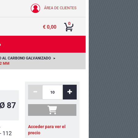
ÁREA DE CLIENTES
0
€ 0,00
o
O AL CARBONO GALVANIZADO
12 MM
 Ø 87
o
Acceder para ver el
- 112
precio