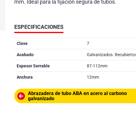
mm. Ideal para la fijación segura de tubos.
ESPECIFICACIONES
Clave
7
Acabado
Galvanizados. Recubiertos
Espesor Serrable
87-112mm
Anchura
12mm
Abrazadera de tubo ABA en acero al carbono
galvanizado