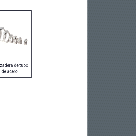
zadera de tubo
de acero
lvanizado con
nda de 9 mm