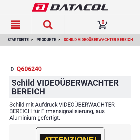
text.skipToContent
text.skipToNavigation
0
STARTSEITE
PRODUKTE
SCHILD VIDEOÜBERWACHTER BEREICH
Q606240
ID
Schild VIDEOÜBERWACHTER
BEREICH
Schild mit Aufdruck VIDEOÜBERWACHTER
BEREICH für Firmensignalisierung, aus
Aluminium gefertigt.