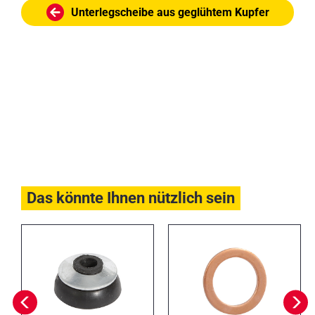
Unterlegscheibe aus geglühtem Kupfer
Das könnte Ihnen nützlich sein