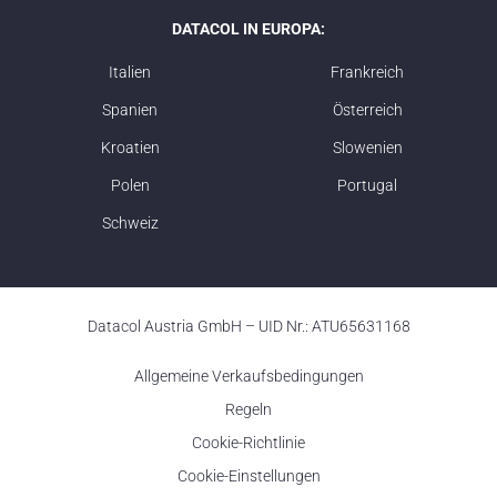
DATACOL IN EUROPA:
Italien
Frankreich
Spanien
Österreich
Kroatien
Slowenien
Polen
Portugal
Schweiz
Datacol Austria GmbH – UID Nr.: ATU65631168
Allgemeine Verkaufsbedingungen
Regeln
Cookie-Richtlinie
Cookie-Einstellungen