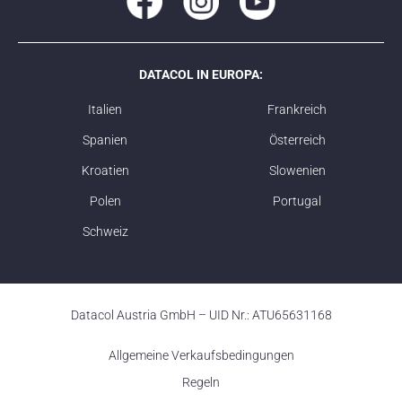
DATACOL IN EUROPA:
Italien
Frankreich
Spanien
Österreich
Kroatien
Slowenien
Polen
Portugal
Schweiz
Datacol Austria GmbH – UID Nr.: ATU65631168
Allgemeine Verkaufsbedingungen
Regeln