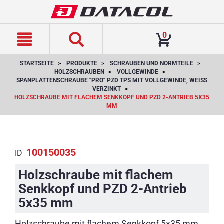
text.skipToContent
text.skipToNavigation
0
STARTSEITE
PRODUKTE
SCHRAUBEN UND NORMTEILE
HOLZSCHRAUBEN
VOLLGEWINDE
SPANPLATTENSCHRAUBE "PRO" PZD TPS MIT VOLLGEWINDE, WEISS V
ERZINKT
HOLZSCHRAUBE MIT FLACHEM SENKKOPF UND PZD 2-ANTRIEB 5X35
MM
100150035
ID
Holzschraube mit flachem
Senkkopf und PZD 2-Antrieb
5x35 mm
Holzschraube mit flachem Senkkopf 5x35 mm,