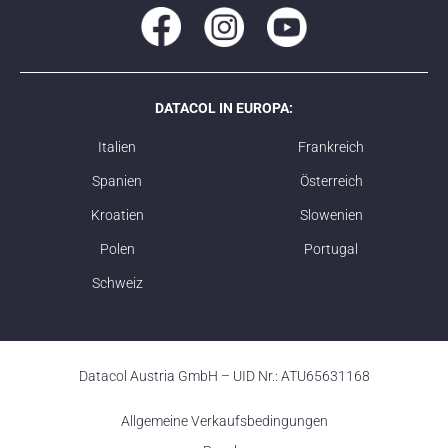
DATACOL IN EUROPA:
Italien
Frankreich
Spanien
Österreich
Kroatien
Slowenien
Polen
Portugal
Schweiz
Datacol Austria GmbH – UID Nr.: ATU65631168
Allgemeine Verkaufsbedingungen