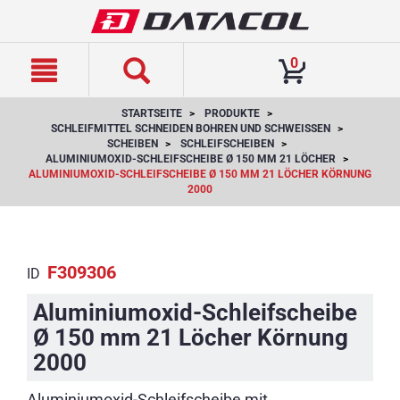
text.skipToContent
text.skipToNavigation
0
STARTSEITE
PRODUKTE
SCHLEIFMITTEL SCHNEIDEN BOHREN UND SCHWEISSEN
SCHEIBEN
SCHLEIFSCHEIBEN
ALUMINIUMOXID-SCHLEIFSCHEIBE Ø 150 MM 21 LÖCHER
ALUMINIUMOXID-SCHLEIFSCHEIBE Ø 150 MM 21 LÖCHER KÖRNUNG
2000
F309306
ID
Aluminiumoxid-Schleifscheibe
Ø 150 mm 21 Löcher Körnung
2000
Aluminiumoxid-Schleifscheibe mit