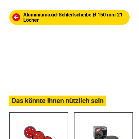
Aluminiumoxid-Schleifscheibe Ø 150 mm 21
Löcher
Das könnte Ihnen nützlich sein