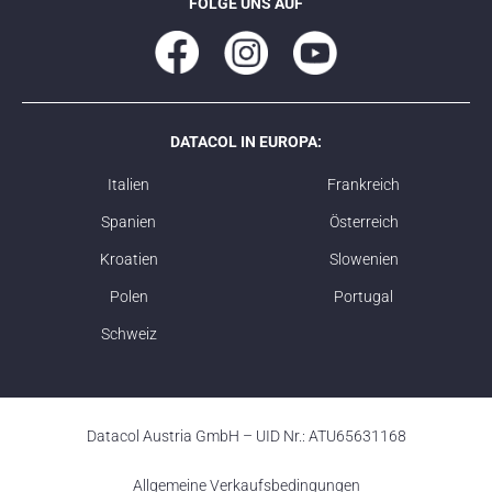
FOLGE UNS AUF
DATACOL IN EUROPA:
Italien
Frankreich
Spanien
Österreich
Kroatien
Slowenien
Polen
Portugal
Schweiz
Datacol Austria GmbH – UID Nr.: ATU65631168
Allgemeine Verkaufsbedingungen