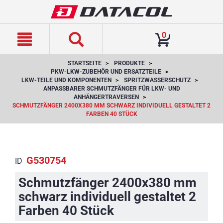
text.skipToContent
text.skipToNavigation
0
STARTSEITE
PRODUKTE
PKW-LKW-ZUBEHÖR UND ERSATZTEILE
LKW-TEILE UND KOMPONENTEN
SPRITZWASSERSCHUTZ
ANPASSBARER SCHMUTZFÄNGER FÜR LKW- UND
ANHÄNGERTRAVERSEN
SCHMUTZFÄNGER 2400X380 MM SCHWARZ INDIVIDUELL GESTALTET 2
FARBEN 40 STÜCK
G530754
ID
Schmutzfänger 2400x380 mm
schwarz individuell gestaltet 2
Farben 40 Stück