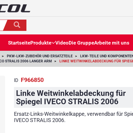
Startseite
Produkte
Video
Die Gruppe
Arbeite mit uns
PKW-LKW-ZUBEHÖR UND ERSATZTEILE
LKW-TEILE UND KOMPONENTE
CO STRALIS 2006 LANGER ARM
LINKE WEITWINKELABDECKUNG FÜR SPIEGE
F966850
ID
Linke Weitwinkelabdeckung für
Spiegel IVECO STRALIS 2006
Ersatz-Links-Weitwinkelkappe, verwendbar für Spi
IVECO STRALIS 2006.