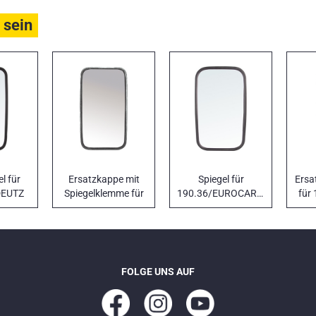
 sein
l für
Ersatzkappe mit
Spiegel für
Ersa
DEUTZ
Spiegelklemme für
190.36/EUROCARGO
für 
170NC - 170NT -
1. Serie
190NC
FOLGE UNS AUF