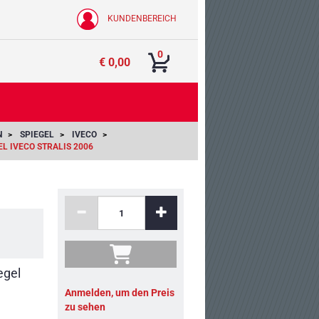
KUNDENBEREICH
0
€ 0,00
N
SPIEGEL
IVECO
L IVECO STRALIS 2006
egel
Anmelden, um den Preis
zu sehen