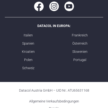
DATACOL IN EUROPA:
Italien
Frankreich
Spanien
Österreich
Kroatien
Slowenien
Polen
Portugal
Schweiz
Datacol Austria GmbH – UID Nr.: ATU65631168
Allgemeine Verkaufsbedingungen