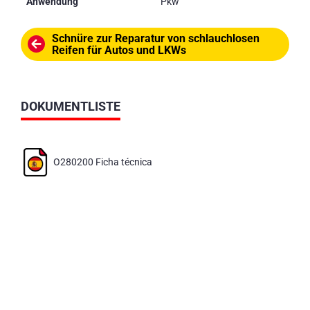
Anwendung
Pkw
Schnüre zur Reparatur von schlauchlosen
Reifen für Autos und LKWs
DOKUMENTLISTE
O280200 Ficha técnica