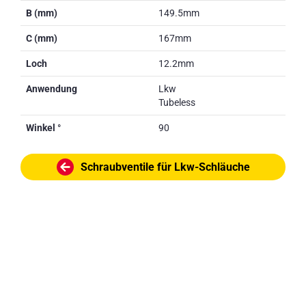
B (mm)
149.5mm
C (mm)
167mm
Loch
12.2mm
Anwendung
Lkw
Tubeless
Winkel °
90
Schraubventile für Lkw-Schläuche