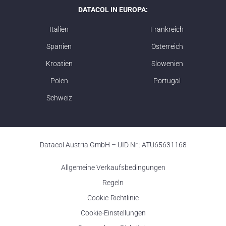
DATACOL IN EUROPA:
Italien
Frankreich
Spanien
Österreich
Kroatien
Slowenien
Polen
Portugal
Schweiz
Datacol Austria GmbH – UID Nr.: ATU65631168
Allgemeine Verkaufsbedingungen
Regeln
Cookie-Richtlinie
Cookie-Einstellungen