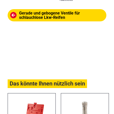
Gerade und gebogene Ventile für
schlauchlose Lkw-Reifen
Das könnte Ihnen nützlich sein