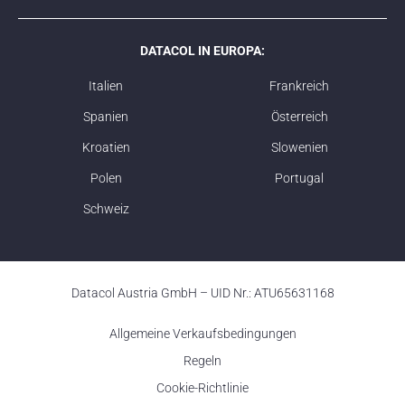
DATACOL IN EUROPA:
Italien
Frankreich
Spanien
Österreich
Kroatien
Slowenien
Polen
Portugal
Schweiz
Datacol Austria GmbH – UID Nr.: ATU65631168
Allgemeine Verkaufsbedingungen
Regeln
Cookie-Richtlinie