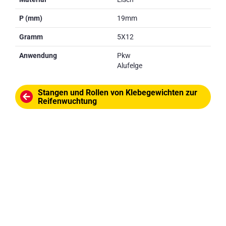
P (mm)
19mm
Gramm
5X12
Anwendung
Pkw
Alufelge
Stangen und Rollen von Klebegewichten zur
Reifenwuchtung