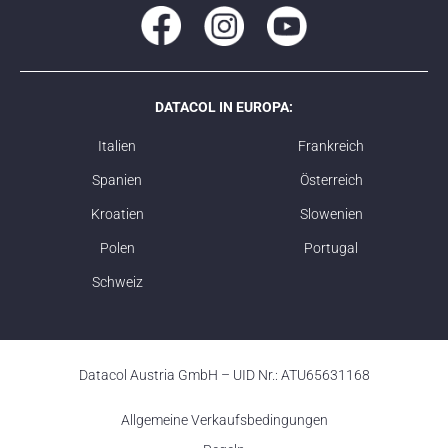
DATACOL IN EUROPA:
Italien
Frankreich
Spanien
Österreich
Kroatien
Slowenien
Polen
Portugal
Schweiz
Datacol Austria GmbH – UID Nr.: ATU65631168
Allgemeine Verkaufsbedingungen