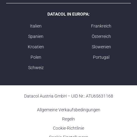
DATACOL IN EUROPA:
Italien
Frankreich
Spanien
Österreich
Kroatien
Slowenien
Polen
Portugal
Schweiz
Datacol Austria GmbH – UID Nr.: ATU65631168
Allgemeine Verkaufsbedingungen
Regeln
Cookie-Richtlinie