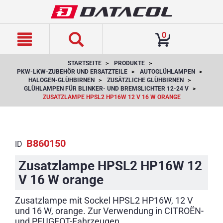
text.skipToContent
text.skipToNavigation
0
STARTSEITE
PRODUKTE
PKW-LKW-ZUBEHÖR UND ERSATZTEILE
AUTOGLÜHLAMPEN
HALOGEN-GLÜHBIRNEN
ZUSÄTZLICHE GLÜHBIRNEN
GLÜHLAMPEN FÜR BLINKER- UND BREMSLICHTER 12-24 V
ZUSATZLAMPE HPSL2 HP16W 12 V 16 W ORANGE
B860150
ID
Zusatzlampe HPSL2 HP16W 12
V 16 W orange
Zusatzlampe mit Sockel HPSL2 HP16W, 12 V
und 16 W, orange. Zur Verwendung in CITROËN-
und PEUGEOT-Fahrzeugen.