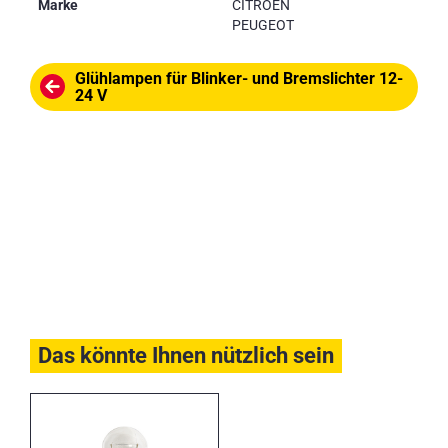
Marke
CITROEN
PEUGEOT
Glühlampen für Blinker- und Bremslichter 12-
24 V
Das könnte Ihnen nützlich sein