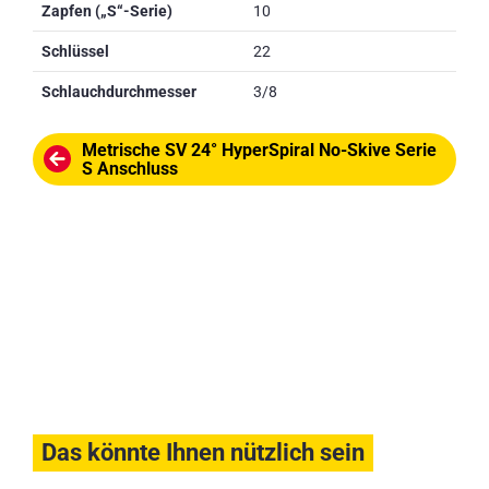
Zapfen („S“-Serie)
10
Schlüssel
22
Schlauchdurchmesser
3/8
Metrische SV 24° HyperSpiral No-Skive Serie
S Anschluss
Das könnte Ihnen nützlich sein