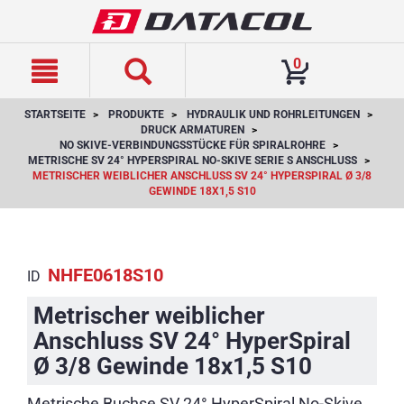
text.skipToContent
text.skipToNavigation
0
STARTSEITE
PRODUKTE
HYDRAULIK UND ROHRLEITUNGEN
DRUCK ARMATUREN
NO SKIVE-VERBINDUNGSSTÜCKE FÜR SPIRALROHRE
METRISCHE SV 24° HYPERSPIRAL NO-SKIVE SERIE S ANSCHLUSS
METRISCHER WEIBLICHER ANSCHLUSS SV 24° HYPERSPIRAL Ø 3/8
GEWINDE 18X1,5 S10
NHFE0618S10
ID
Metrischer weiblicher
Anschluss SV 24° HyperSpiral
Ø 3/8 Gewinde 18x1,5 S10
Metrische Buchse SV 24° HyperSpiral No-Skive