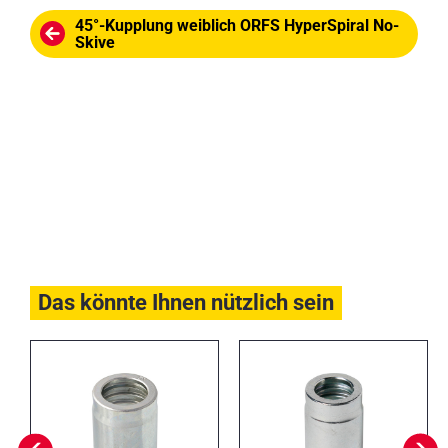
45°-Kupplung weiblich ORFS HyperSpiral No-
Skive
Das könnte Ihnen nützlich sein