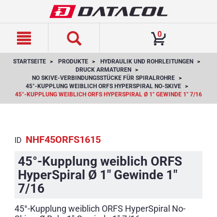
text.skipToContent
text.skipToNavigation
0
STARTSEITE
PRODUKTE
HYDRAULIK UND ROHRLEITUNGEN
DRUCK ARMATUREN
NO SKIVE-VERBINDUNGSSTÜCKE FÜR SPIRALROHRE
45°-KUPPLUNG WEIBLICH ORFS HYPERSPIRAL NO-SKIVE
45°-KUPPLUNG WEIBLICH ORFS HYPERSPIRAL Ø 1" GEWINDE 1" 7/16
NHF45ORFS1615
ID
45°-Kupplung weiblich ORFS
HyperSpiral Ø 1" Gewinde 1"
7/16
45°-Kupplung weiblich ORFS HyperSpiral No-