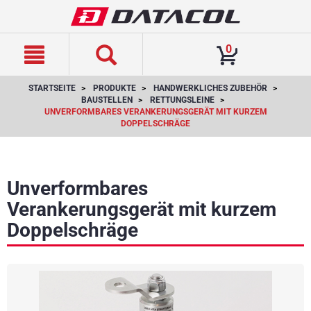
text.skipToContent
text.skipToNavigation
0
STARTSEITE
PRODUKTE
HANDWERKLICHES ZUBEHÖR
BAUSTELLEN
RETTUNGSLEINE
UNVERFORMBARES VERANKERUNGSGERÄT MIT KURZEM
DOPPELSCHRÄGE
Unverformbares
Verankerungsgerät mit kurzem
Doppelschräge