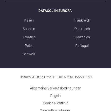
DATACOL IN EUROPA:
Italien
Frankreich
Spanien
Österreich
Kroatien
Slowenien
Polen
Portugal
Schweiz
Datacol Austria GmbH – UID Nr.: ATU65631168
Allgemeine Verkaufsbedingungen
Regeln
Cookie-Richtlinie
Cookie-Einstellungen