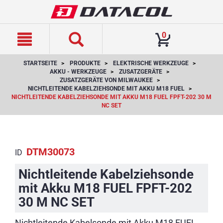
text.skipToContent
text.skipToNavigation
0
STARTSEITE
PRODUKTE
ELEKTRISCHE WERKZEUGE
AKKU - WERKZEUGE
ZUSATZGERÄTE
ZUSATZGERÄTE VON MILWAUKEE
NICHTLEITENDE KABELZIEHSONDE MIT AKKU M18 FUEL
NICHTLEITENDE KABELZIEHSONDE MIT AKKU M18 FUEL FPFT-202 30 M
NC SET
DTM30073
ID
Nichtleitende Kabelziehsonde
mit Akku M18 FUEL FPFT-202
30 M NC SET
Nichtleitende Kabelsonde mit Akku M18 FUEL