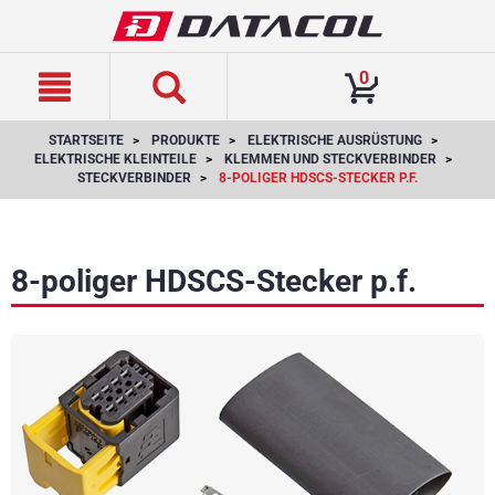
text.skipToContent
text.skipToNavigation
0
STARTSEITE
PRODUKTE
ELEKTRISCHE AUSRÜSTUNG
ELEKTRISCHE KLEINTEILE
KLEMMEN UND STECKVERBINDER
STECKVERBINDER
8-POLIGER HDSCS-STECKER P.F.
8-poliger HDSCS-Stecker p.f.